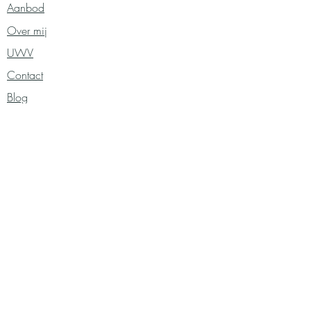
Aanbod
Over mij
UWV
Contact
Blog
Contact:
Stephanie Verbeek
Enterweg 2, 7475 TK Markelo
06 - 30821061
KvK-nummer:
86823337
info@verbeekpaardencoaching.nl
Privacybeleid
/
Algemene Voorwaarden
Volg mij op: