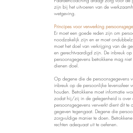
Paardencoaching draagt zorg voor de g
zijn bij het uitvoeren van de werkzaa
wetgeving.
Principes voor verwerking persoonsgeg
Er moet een goede reden zijn om pers
noodzakelijk zijn en er moet ondubbelzi
moet het doel van verkrijging van de ge
en gerechtvaardigd zijn. De inbreuk op
persoonsgegevens betrokkene mag niet o
dienen doel.
Op degene die de persoonsgegevens verw
inbreuk op de persoonlijke levenssfeer 
houden. Betrokkene moet informatie wo
zodat hij/zij in de gelegenheid is over
persoonsgegevens verwerkt dient dit te
gegeven tegengaat. Degene die persoons
zorgvuldige manier te doen. Betrokkene
rechten adequaat uit te oefenen.