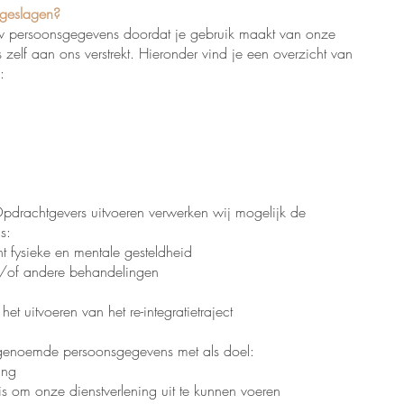
geslagen?
w persoonsgegevens doordat je gebruik maakt van onze
elf aan ons verstrekt. Hieronder vind je een overzicht van
:
Opdrachtgevers uitvoeren verwerken wij mogelijk de
s:
nt fysieke en mentale gesteldheid
n/of andere behandelingen
het uitvoeren van het re-integratietraject
genoemde persoonsgegevens met als doel:
ing
is om onze dienstverlening uit te kunnen voeren