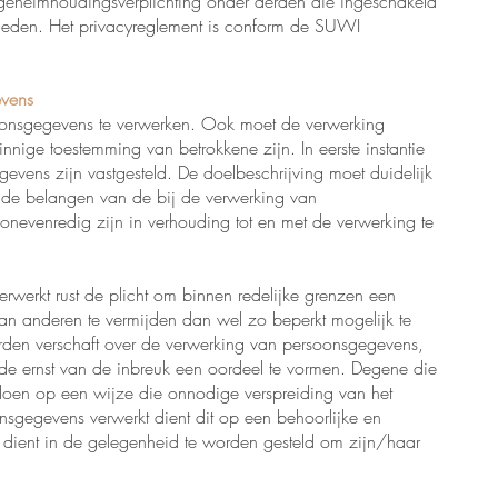
eheimhoudingsverplichting onder derden die ingeschakeld
mheden. Het privacyreglement is conform de SUWI
evens
oonsgegevens te verwerken. Ook moet de verwerking
nnige toestemming van betrokkene zijn. In eerste instantie
gevens zijn vastgesteld. De doelbeschrijving moet duidelijk
 de belangen van de bij de verwerking van
nevenredig zijn in verhouding tot en met de verwerking te
erkt rust de plicht om binnen redelijke grenzen een
van anderen te vermijden dan wel zo beperkt mogelijk te
rden verschaft over de verwerking van persoonsgegevens,
 de ernst van de inbreuk een oordeel te vormen. Degene die
 doen op een wijze die onnodige verspreiding van het
gegevens verwerkt dient dit op een behoorlijke en
 dient in de gelegenheid te worden gesteld om zijn/haar