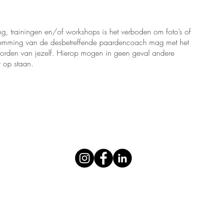
, trainingen en/of workshops is het verboden om foto’s of
stemming van de desbetreffende paardencoach mag met het
 worden van jezelf. Hierop mogen in geen geval andere
 op staan.
Volg mij op: