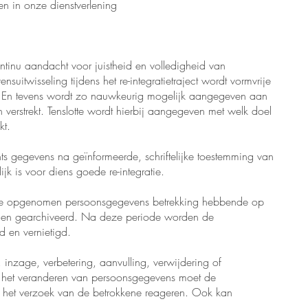
gen in onze dienstverlening
ntinu aandacht voor juistheid en volledigheid van
itwisseling tijdens het re-integratietraject wordt vormvrije
 En tevens wordt zo nauwkeurig mogelijk aangegeven aan
erstrekt. Tenslotte wordt hierbij aangegeven met welk doel
kt.
ts gegevens na geïnformeerde, schriftelijke toestemming van
k is voor diens goede re-integratie.
alle opgenomen persoonsgegevens betrekking hebbende op
 en gearchiveerd. Na deze periode worden de
d en vernietigd.
 inzage, verbetering, aanvulling, verwijdering of
 het veranderen van persoonsgegevens moet de
p het verzoek van de betrokkene reageren. Ook kan