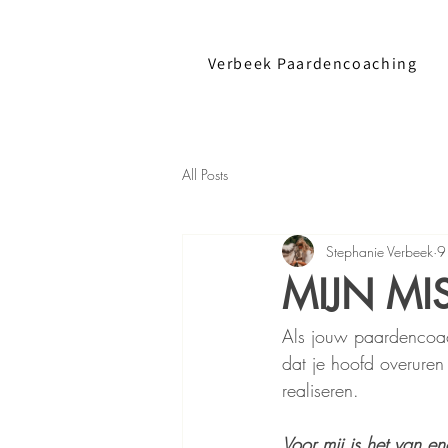
Verbeek Paardencoaching
All Posts
Stephanie Verbeek
9
MIJN MIS
Als jouw paardencoach
dat je hoofd overuren
realiseren. 
Voor mij is het van 