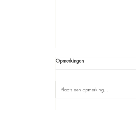
Opmerkingen
Plaats een opmerking...
EEN PAARD OORDEELT NIET
Navigatie: