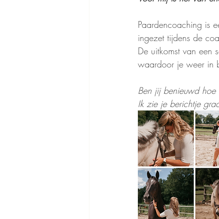
Paardencoaching is ee
ingezet tijdens de coa
De uitkomst van een s
waardoor je weer in 
Ben jij benieuwd hoe 
Ik zie je berichtje g