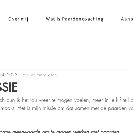
Over mij
Wat is Paardencoaching
Aan
 okt 2023
1 minuten om te lezen
SIE
 gun ik het jou weer te mogen voelen, meer in je lijf te 
 maakt. Het is mijn missie om dat samen met de paarden vo
enorme meerwaarde om te mogen werken met paarden. 